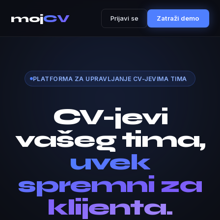
moj
CV
Prijavi se
Zatraži demo
PLATFORMA ZA UPRAVLJANJE CV-JEVIMA TIMA
CV-jevi
vašeg tima,
uvek
spremni za
klijenta.