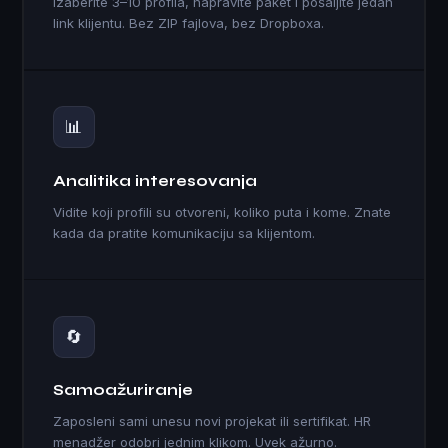
Izaberite 3–10 profila, napravite paket i pošaljite jedan
link klijentu. Bez ZIP fajlova, bez Dropboxa.
📊
Analitika interesovanja
Vidite koji profili su otvoreni, koliko puta i kome. Znate
kada da pratite komunikaciju sa klijentom.
🔄
Samoažuriranje
Zaposleni sami unesu novi projekat ili sertifikat. HR
menadžer odobri jednim klikom. Uvek ažurno.