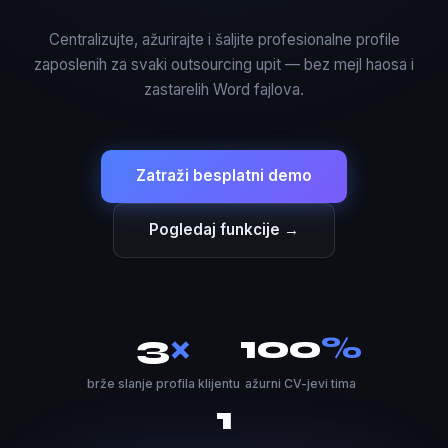
Centralizujte, ažurirajte i šaljite profesionalne profile
zaposlenih za svaki outsourcing upit — bez mejl haosa i
zastarelih Word fajlova.
Zatraži besplatni demo
Pogledaj funkcije →
3
×
100
%
brže slanje profila klijentu
ažurni CV-jevi tima
1