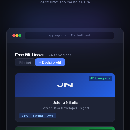
centralizovano mesto za sve
app.mojcv.rs · Tim dashboard
Profili tima
· 24 zaposlena
Filtriraj
+ Dodaj profil
👁 12 pregleda
JN
Jelena Nikolić
Senior Java Developer · 6 god
Java
Spring
AWS