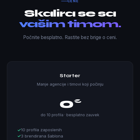
CENE
Skalira se sa
vašim timom.
Počnite besplatno. Rastite bez brige o ceni.
Starter
Manje agencije i timovi koji počinju
0
€
do 10 profila · besplatno zauvek
10 profila zaposlenih
3 brendirana šablona