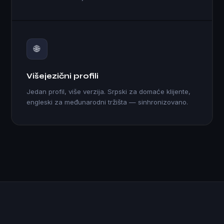
🌐
Višejezični profili
Jedan profil, više verzija. Srpski za domaće klijente,
engleski za međunarodni tržišta — sinhronizovano.