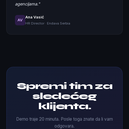
agencijama."
Ana Vasić
AV
HR Director · Endava Serbia
Spremi tim za
sledećeg
klijenta.
Demo traje 20 minuta. Posle toga znate da li vam
odgovara.