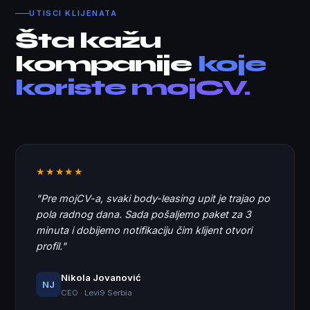
UTISCI KLIJENATA
Šta kažu
kompanije
koje
koriste mojCV.
★★★★★
"Pre mojCV-a, svaki body-leasing upit je trajao po
pola radnog dana. Sada pošaljemo paket za 3
minuta i dobijemo notifikaciju čim klijent otvori
profil."
Nikola Jovanović
NJ
CEO · Levi9 Serbia