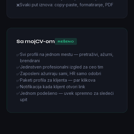
Svaki put iznova: copy-paste, formatiranje, PDF
❌
Sa mojCV-om
REŠENO
Svi profili na jednom mestu — pretraživi, ažurni,
✅
brendirani
Jedinstven profesionalni izgled za ceo tim
✅
Zaposleni ažuriraju sami, HR samo odobri
✅
Paketi profila za klijenta — par klikova
✅
Notifikacija kada klijent otvori link
✅
Jednom podešeno — uvek spremno za sledeći
✅
upit