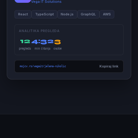
Vega IT Solutions
React
TypeScript
Node.js
GraphQL
AWS
ANALITIKA PREGLEDA
12
4:32
3
pregleda
min čitanja
osobe
Kopiraj link
mojcv.rs/vegait/jelena-nikolic