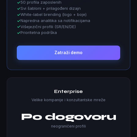
50 profila zaposlenih
Svi šabloni + prilagođeni dizajn
White-label brending (logo + boje)
Napredna analitika sa notifikacijama
Višejezični profili (SR/EN/DE)
Prioritetna podrška
Zatraži demo
Enterprise
Velike kompanije i konzultantske mreže
Po dogovoru
neograničeni profili