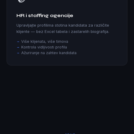
HR i staffing agencije
Upravljajte profilima stotina kandidata za različite
klijente — bez Excel tabela i zastarelih biografija.
Više klijenata, više timova
Kontrola vidljivosti profila
Ažuriranje na zahtev kandidata