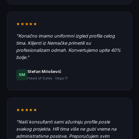
★★★★★
"Konačno imamo uniformni izgled profila celog
tima. Klijenti iz Nemačke primetili su
profesionalizam odmah. Konvertujemo upite 40%
bolje."
Stefan Milošević
SM
Head of Sales · Vega IT
★★★★★
"Naši konsultanti sami ažuriraju profile posle
svakog projekta. HR tima više ne gubi vreme na
administrativne poslove. Preporučujem svim