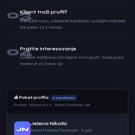
03
Klijent traži profil?
Pretražite bazu, odaberite kandidate i pošaljite branded
link paket za 2 minuta.
04
Pratite interesovanje
Dobijate notifikaciju čim klijent otvori profil. Znate pravi
momenat za follow-up.
📤 Paket profila ·
3 kandidata
Poslato: Infosys d.o.o. · React Developer upit
Jelena Nikolić
JN
Senior Frontend Developer · 6 god