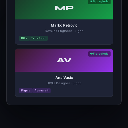
👁 8 pregleda
MP
Marko Petrović
DevOps Engineer · 4 god
K8s
Terraform
👁 5 pregleda
AV
Ana Vasić
UX/UI Designer · 5 god
Figma
Research