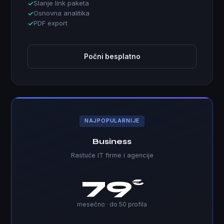
Slanje link paketa
Osnovna analitika
PDF export
Počni besplatno
NAJPOPULARNIJE
Business
Rastuće IT firme i agencije
79
€
mesečno · do 50 profila