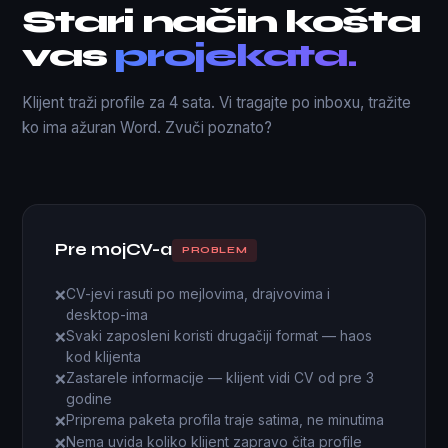
Stari način košta
vas
projekata.
Klijent traži profile za 4 sata. Vi tragajte po inboxu, tražite
ko ima ažuran Word. Zvuči poznato?
Pre mojCV-a
PROBLEM
CV-jevi rasuti po mejlovima, drajvovima i
❌
desktop-ima
Svaki zaposleni koristi drugačiji format — haos
❌
kod klijenta
Zastarele informacije — klijent vidi CV od pre 3
❌
godine
Priprema paketa profila traje satima, ne minutima
❌
Nema uvida koliko klijent zapravo čita profile
❌