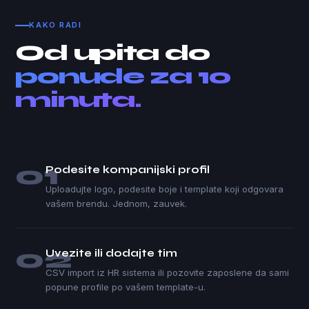
KAKO RADI
Od upita do
ponude za 10
minuta.
01
Podesite kompanijski profil
Uploadujte logo, podesite boje i template koji odgovara
vašem brendu. Jednom, zauvek.
02
Uvezite ili dodajte tim
CSV import iz HR sistema ili pozovite zaposlene da sami
popune profile po vašem template-u.